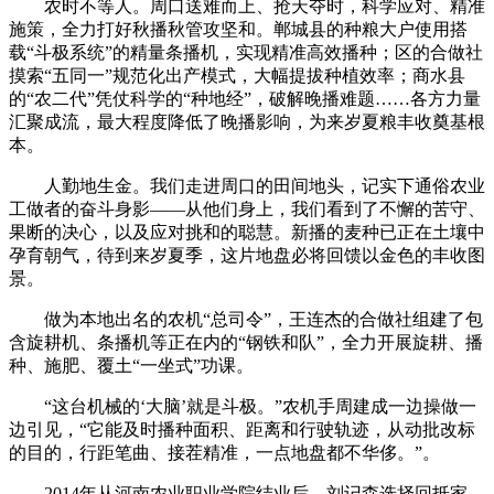
农时不等人。周口送难而上、抢天夺时，科学应对、精准
施策，全力打好秋播秋管攻坚和。郸城县的种粮大户使用搭
载“斗极系统”的精量条播机，实现精准高效播种；区的合做社
摸索“五同一”规范化出产模式，大幅提拔种植效率；商水县
的“农二代”凭仗科学的“种地经”，破解晚播难题……各方力量
汇聚成流，最大程度降低了晚播影响，为来岁夏粮丰收奠基根
本。
人勤地生金。我们走进周口的田间地头，记实下通俗农业
工做者的奋斗身影——从他们身上，我们看到了不懈的苦守、
果断的决心，以及应对挑和的聪慧。新播的麦种已正在土壤中
孕育朝气，待到来岁夏季，这片地盘必将回馈以金色的丰收图
景。
做为本地出名的农机“总司令”，王连杰的合做社组建了包
含旋耕机、条播机等正在内的“钢铁和队”，全力开展旋耕、播
种、施肥、覆土“一坐式”功课。
“这台机械的‘大脑’就是斗极。”农机手周建成一边操做一
边引见，“它能及时播种面积、距离和行驶轨迹，从动批改标
的目的，行距笔曲、接茬精准，一点地盘都不华侈。”。
2014年从河南农业职业学院结业后，刘记森选择回抵家