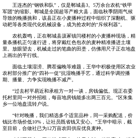
王连杰的“钢铁和队”，仅是郸城县3。5万余台农机“铁甲
军团”的缩影。郸城是全国超等产粮大县，面临秋季阴雨气候
导致的晚播挑和，该县正在小麦播种过程中组织了深翻机、驱
动耙等各类现代化机械设备，成为抢农时的“斥候利器”。
农机轰鸣，正在郸城县汲冢镇闫楼村的小麦播种现场，精
量条播机正匀速行进，将穿戴红色包衣的麦种精准播进土壤
里。放眼望去，机械走过的笔曲的田垄，仿佛用尺子正在地盘
上画出的平行线。
面临土壤湿涝、腾茬偏晚等难题，王华中积极使用区农业
农村部分推广的“四补一促”抗湿晚播手艺，通过科学调控播
期、播量、力争实现晚播不减产。
“过去村平易近和承租方一对一谈，房钱偏低。现正在委
托村里同一对外招租，每亩地房钱能多出两三百元。”区朱集
乡一位地盘流转户说。
“针对晚播，我们精选多个适宜品种，同一采购配送，价
钱比市场价低10%，让社员既省钱又安心。”王华中暗示，截
至目前，合做社已为12万亩农田供应优良麦种。