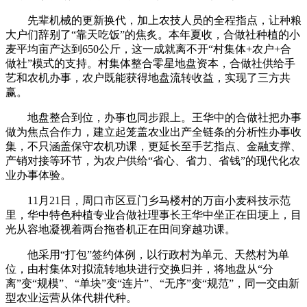
先辈机械的更新换代，加上农技人员的全程指点，让种粮
大户们辞别了“靠天吃饭”的焦炙。本年夏收，合做社种植的小
麦平均亩产达到650公斤，这一成就离不开“村集体+农户+合
做社”模式的支持。村集体整合零星地盘资本，合做社供给手
艺和农机办事，农户既能获得地盘流转收益，实现了三方共
赢。
地盘整合到位，办事也同步跟上。王华中的合做社把办事
做为焦点合作力，建立起笼盖农业出产全链条的分析性办事收
集，不只涵盖保守农机功课，更延长至手艺指点、金融支撑、
产销对接等环节，为农户供给“省心、省力、省钱”的现代化农
业办事体验。
11月21日，周口市区豆门乡马楼村的万亩小麦科技示范
里，华中特色种植专业合做社理事长王华中坐正在田埂上，目
光从容地凝视着两台拖沓机正在田间穿越功课。
他采用“打包”签约体例，以行政村为单元、天然村为单
位，由村集体对拟流转地块进行交换归并，将地盘从“分
离”变“规模”、“单块”变“连片”、“无序”变“规范”，同一交由新
型农业运营从体代耕代种。