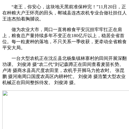
“老王，你安心，这块地天黑前准保种完！”11月20日，正
在种粮大户王怀亮的田头，郸城县连杰农机专业合做社担任人
王连杰拍着胸脯说。
做为农业大市，周口一直将粮食平安沉担牢牢扛正在肩
上，粮食总产量持续多年不变正在180亿斤以上，稳居全省首
位。每一粒麦种的落地，不只关系一季收获，更牵动全省粮食
平安大局。
一台大型农机正在沈丘县北杨集镇林寨村的田间开展深翻
功课。 刘俊涛 摄“农二代”刘记森蹲正在田间查看麦苗长势。
卢涛 摄商水县高尺度农田里，农机手开脚马力抢农时。 张昆
鹏 摄河南周口国度农高区内耕种忙。 刘俊涛 摄浩繁大型农业
机械正在田间整拆待发。 刘俊涛 摄。