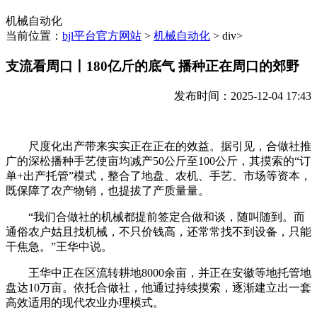
机械自动化
当前位置：
bjl平台官方网站
>
机械自动化
> div>
支流看周口丨180亿斤的底气 播种正在周口的郊野
发布时间：2025-12-04 17:43
尺度化出产带来实实正在正在的效益。据引见，合做社推
广的深松播种手艺使亩均减产50公斤至100公斤，其摸索的“订
单+出产托管”模式，整合了地盘、农机、手艺、市场等资本，
既保障了农产物销，也提拔了产质量量。
“我们合做社的机械都提前签定合做和谈，随叫随到。而
通俗农户姑且找机械，不只价钱高，还常常找不到设备，只能
干焦急。”王华中说。
王华中正在区流转耕地8000余亩，并正在安徽等地托管地
盘达10万亩。依托合做社，他通过持续摸索，逐渐建立出一套
高效适用的现代农业办理模式。