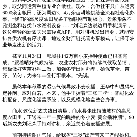
乡，取父同运营种植专业合做社。现在，合做社不只自从运营
6000余亩粮田，还为周边3。4万余亩耕地供给全流程社会化办
事。“我们的高尺度农田配备了物联网节制核心、景象形象不
雅测坐和各类节水灌溉设备……”刘记森边说边用手机演示，
这位年轻的新农夫只需轻点APP、用对讲机发出指令，就能安
排各类农机有序功课，通过全财产链托管办事模式，让保守农
业焕发出新的活力。
截至11月24日，郸城县142万亩小麦播种使命已根基完
成。“跟着晴好气候持续，农业农村部分将持续气候取苗情，
积极做好查苗补种工做，加强冬季田间办理，确保苗全、苗
齐、苗匀，为来年丰登打牢根本。”先说。
虽然本年秋季的湿涝气候导致小麦晚播，王华中却显得气
定神闲、应对自若。本来，他手里握着“三张王牌”：智能化农
机配备、尺度化运营系统，以及规模化地盘整合办事。
商水 这位新农夫线日清晨，商水县张庄镇陆坡村的高尺
度农田里，正送来一年一度的晚播的冬小麦“黄金播种期”。90
后新农夫刘记森手持对讲机，亲近关心着麦播进展。
前期持续阴雨气候，给我省“三秋”出产带来了严峻挑和。