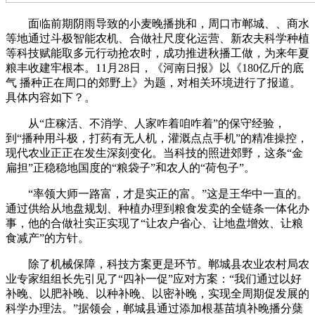
面临前期阴雨导致的小麦晚播挑和，周口市郸城、、商水
等地通过斗极智能农机、合做社尺度化运营、新农夫科学种植
等科技赋能取多元行动抢农时，成功推进秋播工做，为来年夏
粮丰收建牢根本。11月28日，《河南日报》以《180亿斤的底
气 播种正在周口的郊野上》为题，对相关环境进行了报道。
具体内容如下？。
从“庄稼活、不消学、人家咋着咱咋着”的保守经验，
到“播种用斗极，打药有无人机，灌溉点点手机”的精准操控，
现代农业正正在发生深刻变化。当科技的照进郊野，这条“金
扁担”正稳稳地国度的“粮袋子”和农人的“荷包子”。
“率领大师一路富，才是实正的富。”这是王华中一直的。
通过供给从地盘规划、种植办理到粮食发卖的全链条一体化办
事，他的合做社实正实现了“让农户省心、让地盘增效、让粮
食减产”的方针。
除了机械保障，科技方案更是环节。郸城县农业农村局农
业专家组组长先引见了“四补一促”应对方案：“我们通过以好
补晚、以肥补晚、以种补晚、以密补晚，实现全周期促发展的
科学办理法。”据领会，郸城县通过添加根基苗填补晚播分蘖