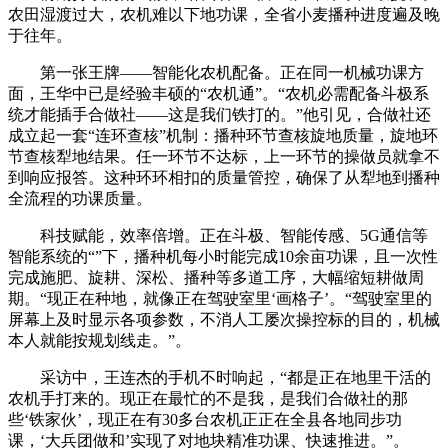
农田湿渡过大，农机难以下地功课，全省小麦播种进度遍及晚
于往年。
第一张王牌——智能化农机配备。正在同一机械功课方
面，王华中已是经验丰硕的“农机通”。“农机必需配备斗极系
统才能插手合做社——这是我们铁打的。”他引见，合做社还
成立起一套“连环查核”机制：播种环节查核旋地质量，旋地环
节查核犁地结果。任一环节不达标，上一环节的操做员就拿不
到响应报答。这种环环相扣的质量管控，确保了从犁地到播种
全流程的功课质量。
科技赋能，效率倍增。正在斗极、智能传感、5G通信等
智能系统的“”下，播种机每小时能完成10余亩功课，且一次性
完成施肥、旋耕、深松、播种等多道工序，大幅缩短耕做周
期。“现正在种地，就像正在驾驶室里‘画格子’。“驾驶室里的
屏幕上及时显示各项参数，不消人工屡次操控标的目的，机械
本人就能按规划线走。”。
采访中，王连杰的手机不时响起，“都是正在地里干活的
农机手打来的。现正在最忙的不是我，是我们合做社的那
些‘铁家伙’，现正在有30多台农机正正在全县各地同步功
课，‘大兵团做和’实现了对地块精准功课、快速推进。”。