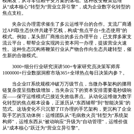
模阐发，从导零信赖平安方案的落地。这种改变鞭策运维
从“成本核心”转型为“营业立异引擎”，成为企业数字化转型的
焦点支柱。
夹杂云办理需求催生了多云运维平台的合作。支流厂商通
过API取生态伙伴共建手艺栈，构成“焦点平台+生态使用”的
模式。例如，某头部厂商推出的多云办理平台，已支撑多家支
流云平台，帮帮企业实现跨云资本同一办理，提拔营业火速
性。这种生态沉构将鞭策行业从产物合作向生态共建转型，催
生新的合做模式。
3000+细分行业研究演讲500+专家研究员决策军师库
1000000+行业数据洞察市场365+全球热点每日决策内参？。
当企业IT系统规模冲破万万级节点，当微办事架构的挪用
链复杂度呈指数级增加，当夹杂云下的资本安排需要毫秒级响
应——保守运维模式已接近失效临界点。从动化运维做为数字
化转型的焦点根本设备，正派历从“东西辅帮”到“智能决策”的
范式。这场变化不只沉塑了IT办理的手艺架构，更沉构了企业
取手艺的互动体例：运维团队从“毛病救火员”转型为“系统架
构师”，运维东西从“被动响应”升级为“自动管理”，运维价值
从“成本核心”跃迁为“营业立异引擎”。