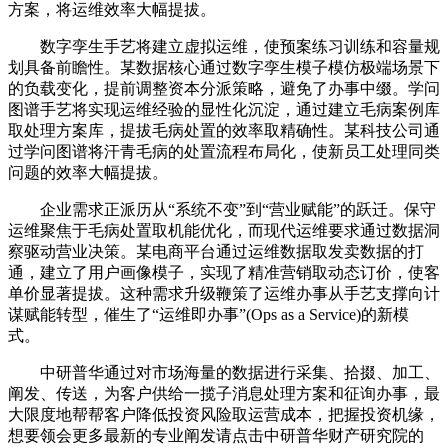
方案，将运维效率大幅提拔。
数字孪生手艺将建立虚拟运维，使预案练习训练和容量规
划具备前瞻性。某数据核心通过数字孪生模子模仿极端场景下
的负载变化，提前调整资本分派策略，避免了办事中缀。学问
图谱手艺将实现运维经验的显性化沉淀，通过建立毛病案例库
取处理方案库，提拔毛病处置的效率取精确性。某科技公司通
过学问图谱将汗青毛病的处置流程布局化，使新员工处理同类
问题的效率大幅提拔。
企业需求正派历从“系统不变”到“营业赋能”的跃迁。保守
运维聚焦于毛病处置取机能优化，而现代运维要求通过数据洞
察驱动营业决策。某电商平台通过运维数据取发卖数据的打
通，建立了用户画像模子，实现了精准营销取动态订价，使客
单价显著提拔。这种需求升级鞭策了运维办事从手艺支撑向计
谋赋能转型，催生了“运维即办事”(Ops as a Service)的新模
式。
中研普华通过对市场海量的数据进行采集、拾掇、加工、
阐发、传送，为客户供给一揽子消息处理方案和征询办事，最
大限度地帮帮客户降低投资风险取运营成本，把握投资机缘，
想要领会更多最新的专业阐发请点击中研普华财产研究院的