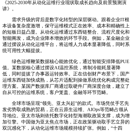
《2025-2030年从动化运维行业现状取成长趋向及前景预测演
讲》。
需求升级的背后是数字化转型的深层驱动。跟着企业IT根
本设备复杂度激增，保守运维模式正在效率、成本和精确性上
的短板日益凸显。从动化运维通过东西链整合、流程尺度化和
智能阐发，成为企业降本增效的环节手段。例如，某金融企业
通过摆设从动化运维平台，将运维人力成本显著降低，同时系
统可用性大幅提拔。
绿色运维鞭策数据核心能效优化，通过智能安排降低PUE
值。某数据核心通过摆设AI温控系统，将制冷能耗显著降
低，同时提拔了办事器运转效率。正在信创财产布景下，国产
运维东西链加快成熟，从芯片适配到操做系统优化构成完整处
理方案。某国产数据库厂商通过取硬件厂商深度合做，建立了
自从可控的运维系统，客户笼盖、金融等环节范畴。
全球市场呈现“领先、亚太兴起”的款式。市场凭仗手艺先
发劣势取成熟的贸易，正在云原生运维、AIOps等范畴占领从
导地位。亚太市场则依托数字化转型海潮取政策支撑，成为增
加引擎。中国做为亚太焦点市场，正在政策驱动取手艺立异的
双沉感化下，从动化运维市场规模持续扩张。例如，“十四