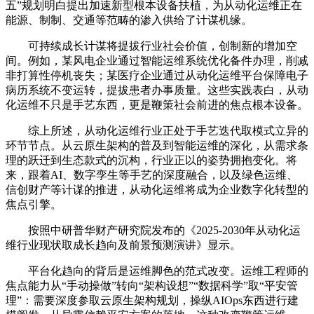
五”规划明白提出加速新型根本设备扶植，为从动化运维正在
能源、制制、交通等范畴的渗入供给了计谋机缘。
可持续成长计谋将提拔行业社会价值，创制新的增加空
间。例如，某风电企业通过智能运维系统优化备件办理，削减
非打算性停机丧失；某医疗企业通过从动化运维平台保障电子
病历系统不变运转，提拔患者办事质量。这些实践表白，从动
化运维不只是手艺东西，更是鞭策社会前进的焦点根本设备。
综上所述，从动化运维行业正处于手艺迭代取模式立异的
环节节点。从云原生架构的普及到智能运维的深化，从需求条
理的跃迁到生态款式的沉构，行业正以的姿势拥抱变化。将
来，跟着AI、数字孪生等手艺的深度融合，以及绿色运维、
信创财产等计谋的推进，从动化运维将成为企业数字化转型的
焦点引擎。
按照中研普华财产研究院发布的《2025-2030年从动化运
维行业现状取成长趋向及前景预测演讲》显示。
平台化趋向的背后是运维脚色的范式改变。运维工程师的
焦点能力从“手动操做”转向“架构设想”“数据科学”取“平安管
理”：需要深度参取云原生架构规划，操纵AIOps东西进行建