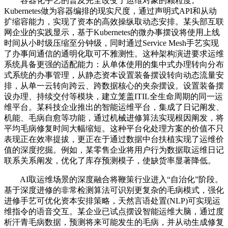
容器化手艺的普及完全改变了运维对象的颗粒度。
Kubernetes做为容器编排的现实尺度，通过声明式API和从动
扩缩容能力，实现了资本的高效操纵取动态安排。某头部互联
网企业的实践显示，基于Kubernetes的微办事摆设将使用上线
时间从小时级压缩至分钟级，同时通过Service Mesh手艺实现
了办事间通信的通明化取可不雅测性。这种架构演进要求运维
系统具备更强的适配能力：从单体使用的集中式办理转向分布
式系统的办事管理，从静态资本设置装备摆设转向动态流量安
排，从单一云转向跨云、跨数据核心的夹杂摆设。设置装备摆
设办理、持续交付等模块，建立笼盖ITIL全生命周期的同一运
维平台。某科技企业推出的智能运维平台，集成了日记阐发、
机能、毛病自愈等功能，通过机械进修算法实现根因阐发，将
平均毛病修复时间大幅缩短。这种平台化处理方案的价值不只
表现正在效率提拔，更正在于通过数据中台扶植实现了运维价
值的深度挖掘。例如，某零售企业将用户行为数据取运维日记
联系关系阐发，优化了库存预测模子，使缺货率显著降低。
AI取运维场景的深度融合将鞭策行业进入“自治化”阶段。
基于深度进修的非常检测算法可识别更复杂的毛病模式，强化
进修手艺可优化资本安排策略，天然言语处置(NLP)可实现运
维指令的语音交互。某企业已试点摆设智能运维大脑，通过度
析汗青毛病数据，预测将来可能发生的毛病，并从动生成修复