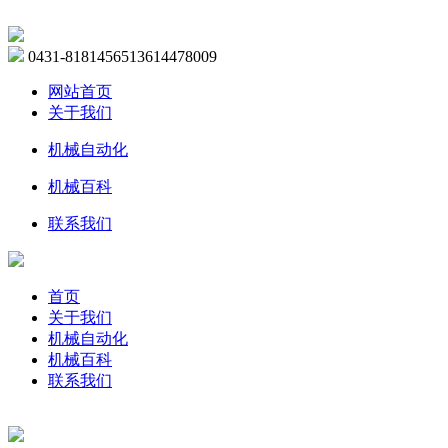
0431-81814565
13614478009
网站首页
关于我们
机械自动化
机械百科
联系我们
首页
关于我们
机械自动化
机械百科
联系我们