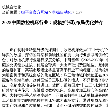
机械自动化
当前位置：
bjl平台官方网站
>
机械自动化
> div>
2025中国数控机床行业：规模扩张取布局优化并存
正在制制业转型升级的海潮中，数控机床做为“工业母机”的焦
详实的数据、深切的洞察和前瞻性的预测，为行业参取者供给
念，对数控机床行业进行深度分解。中研普华《2025-203
额的比沉稳步提拔，稳居全球第一大出产取消费国地位。是制
的速度扩张，高端市场增速将显著高于行业平均程度，成为拉
为细密机床和系统集成的焦点区域；珠三角地域则凭仗正在3
配备等高端范畴。这种区域分工取协做的模式，不只提拔了财
统、高精度从轴等依赖进口。然而，跟着国度“十四五”规划对
研普华演讲显示，五轴联动数控机床、高精度加工核心等高端
网、大数据等手艺的深度融合，正鞭策数控机床从单机设备向智能
工艺优化能力的智能数控机床将成为市场支流。通过集成AI
拔出产效率和产质量量。例如，某企业研发的智能数控系统，通过