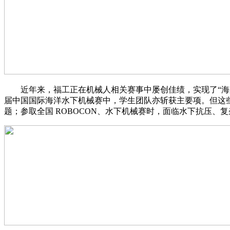
近年来，福工正在机械人相关赛事中屡创佳绩，实现了“海陆空”
届中国国际海洋水下机械赛中，学生团队亦斩获主要项。但这
题；参取全国 ROBOCON、水下机械赛时，面临水下抗压、