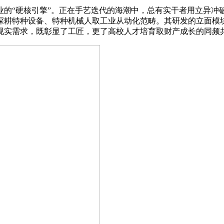
硬核引擎”。正在手艺迭代的海潮中，总有实干者用立异冲破书写
深耕特种设备、特种机械人取工业从动化范畴。其研发的立面模
现实需求，既彰显了工匠，更了高校人才培育取财产成长的同频