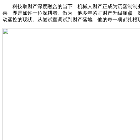
科技取财产深度融合的当下，机械人财产正成为沉塑制制业的“
喜，即是如许一位深耕者。做为，他多年紧盯财产升级痛点，
动遥控的现状。从尝试室调试到财产落地，他的每一项都扎根