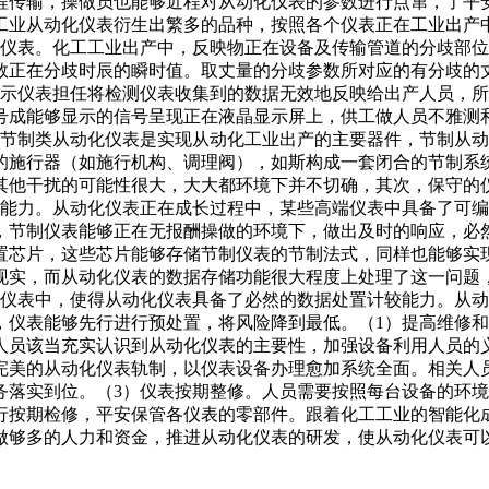
程传输，操做员也能够近程对从动化仪表的参数进行点窜，了平
工业从动化仪表衍生出繁多的品种，按照各个仪表正在工业出产
化仪表。化工工业出产中，反映物正在设备及传输管道的分歧部
数正在分歧时辰的瞬时值。取丈量的分歧参数所对应的有分歧的
显示仪表担任将检测仪表收集到的数据无效地反映给出产人员，
号成能够显示的信号呈现正在液晶显示屏上，供工做人员不雅测
。节制类从动化仪表是实现从动化工业出产的主要器件，节制从
的施行器（如施行机构、调理阀），如斯构成一套闭合的节制系
其他干扰的可能性很大，大大都环境下并不切确，其次，保守的
制能力。从动化仪表正在成长过程中，某些高端仪表中具备了可
，节制仪表能够正在无报酬操做的环境下，做出及时的响应，必
置芯片，这些芯片能够存储节制仪表的节制法式，同样也能够实
现实，而从动化仪表的数据存储功能很大程度上处理了这一问题
化仪表中，使得从动化仪表具备了必然的数据处置计较能力。从
，仪表能够先行进行预处置，将风险降到最低。（1）提高维修
人员该当充实认识到从动化仪表的主要性，加强设备利用人员的
完美的从动化仪表轨制，以仪表设备办理愈加系统全面。相关人
务落实到位。（3）仪表按期整修。人员需要按照每台设备的环
行按期检修，平安保管各仪表的零部件。跟着化工工业的智能化
做够多的人力和资金，推进从动化仪表的研发，使从动化仪表可