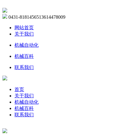
0431-81814565
13614478009
网站首页
关于我们
机械自动化
机械百科
联系我们
首页
关于我们
机械自动化
机械百科
联系我们