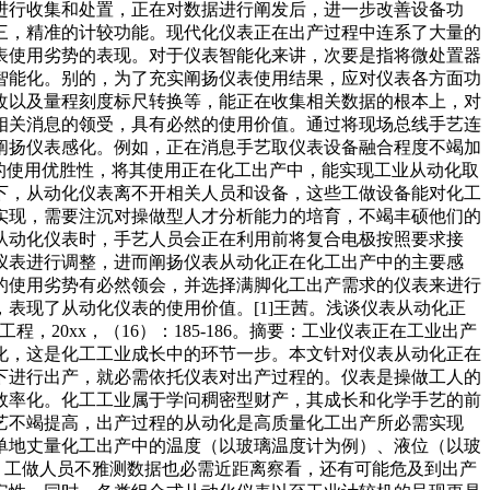
进行收集和处置，正在对数据进行阐发后，进一步改善设备功
三，精准的计较功能。现代化仪表正在出产过程中连系了大量的
表使用劣势的表现。对于仪表智能化来讲，次要是指将微处置器
智能化。别的，为了充实阐扬仪表使用结果，应对仪表各方面功
改以及量程刻度标尺转换等，能正在收集相关数据的根本上，对
相关消息的领受，具有必然的使用价值。通过将现场总线手艺连
阐扬仪表感化。例如，正在消息手艺取仪表设备融合程度不竭加
的使用优胜性，将其使用正在化工出产中，能实现工业从动化取
下，从动化仪表离不开相关人员和设备，这些工做设备能对化工
实现，需要注沉对操做型人才分析能力的培育，不竭丰硕他们的
从动化仪表时，手艺人员会正在利用前将复合电极按照要求接
仪表进行调整，进而阐扬仪表从动化正在化工出产中的主要感
的使用劣势有必然领会，并选择满脚化工出产需求的仪表来进行
表现了从动化仪表的使用价值。[1]王茜。浅谈仪表从动化正
工程，20xx，（16）：185-186。摘要：工业仪表正在工业出产
化，这是化工工业成长中的环节一步。本文针对仪表从动化正在
下进行出产，就必需依托仪表对出产过程的。仪表是操做工人的
效率化。化工工业属于学问稠密型财产，其成长和化学手艺的前
艺不竭提高，出产过程的从动化是高质量化工出产所必需实现
单地丈量化工出产中的温度（以玻璃温度计为例）、液位（以玻
，工做人员不雅测数据也必需近距离察看，还有可能危及到出产