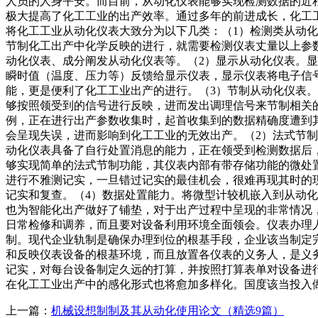
人员的人身平安。而目前，从动化仪表能够实现检测数据的近
极大提高了化工工业的出产效率。通过多年的前进成长，化工
将化工工业从动化仪表大致分为以下几类：（1）检测类从动
节制化工出产中化学反映的进行，就需要检测仪表丈量以上参
动化仪表、成分阐发从动化仪表等。（2）显示从动化仪表。
瞬时值（温度、压力等）反馈给显示仪表，显示仪表将电子信
能，更是便利了化工工业出产的进行。（3）节制从动化仪表
够按照领受到的信号进行反映，进而发出调理信号来节制相关
例，正在进行出产参数收集时，起首收集到的数据精确度遭到
会呈现失误，进而影响到化工工业的无效出产。（2）法式节
动化仪表具备了自行处置消息的能力，正在领受到检测数据后
够实现简单的法式节制功能，其仪表内部有带存储功能的微处
进行不雅测记实，一旦错过记实的最佳机会，很难再现其时的
记实和复查。（4）数据处置能力。将微型计较机嵌入到从动
也为智能化出产做好了铺垫，对于出产过程中呈现的非常情况
日常检修和调养，而且要对设备利用环境全面领会。仪表办理
制。现代企业轨制是确保办理到位的根基手段，企业该当制定
和反映仪表设备的根基环境，而且放置各仪表的义务人，是义
记实，对每台设备制定久远的打算，并按照打算表单对设备进
在化工工业出产中的感化形式也将愈加多样化。国度该当投入
上一篇：
机械设想制制及其从动化使用论文（精选9篇）