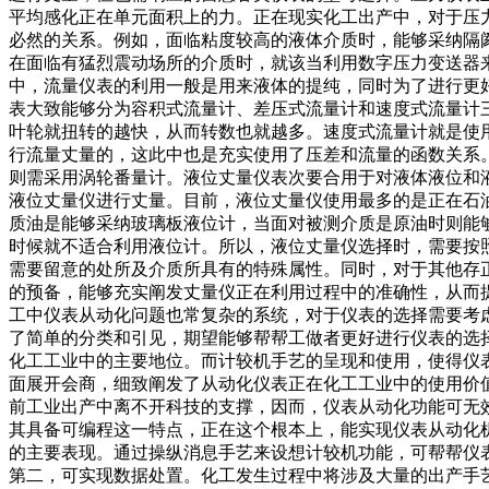
平均感化正在单元面积上的力。正在现实化工出产中，对于压
必然的关系。例如，面临粘度较高的液体介质时，能够采纳隔
在面临有猛烈震动场所的介质时，就该当利用数字压力变送器
中，流量仪表的利用一般是用来液体的提纯，同时为了进行更
表大致能够分为容积式流量计、差压式流量计和速度式流量计
叶轮就扭转的越快，从而转数也就越多。速度式流量计就是使
行流量丈量的，这此中也是充实使用了压差和流量的函数关系
则需采用涡轮番量计。液位丈量仪表次要合用于对液体液位和
液位丈量仪进行丈量。目前，液位丈量仪使用最多的是正在石
质油是能够采纳玻璃板液位计，当面对被测介质是原油时则能
时候就不适合利用液位计。所以，液位丈量仪选择时，需要按
需要留意的处所及介质所具有的特殊属性。同时，对于其他存
的预备，能够充实阐发丈量仪正在利用过程中的准确性，从而
工中仪表从动化问题也常复杂的系统，对于仪表的选择需要考
了简单的分类和引见，期望能够帮帮工做者更好进行仪表的选
化工工业中的主要地位。而计较机手艺的呈现和使用，使得仪
面展开会商，细致阐发了从动化仪表正在化工工业中的使用价
前工业出产中离不开科技的支撑，因而，仪表从动化功能可无
其具备可编程这一特点，正在这个根本上，能实现仪表从动化
的主要表现。通过操纵消息手艺来设想计较机功能，可帮帮仪
第二，可实现数据处置。化工发生过程中将涉及大量的出产手