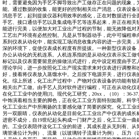
时，需要避免因为手艺不脚导致出产工做存正在问题的现象，
能。通过数据的收集，能更好的控制相关出产消息，仪表设备
消息手艺，起到提拔仪器利用效率的感化，正在对数据进行全
手艺、接口通信手艺以及集成电手艺等连系起来，并正在相关
能进行完美，以便加大对工业出产过程的节制，能无效降低对
工艺出产环境有必然控制。凡是从节制器动手，此中可编程单
系到仪表从动化中，能实现工场消息收集内容的进一步完美，
深的环境下，促使仪表成长程度有所提拔。一种新型仪表设备
办公从动化的无机连系。人机连系指的是从动化仪表示实工做
标记以及仪表需要留意的操做法式进行，此中设定程度由手艺
理论学问，进一步按照化工出产现实需求来对仪表进行调整和
好，接着将仪表放入蒸馏水中。之后按下电源开关，进行仪表
化。综上所述，化工出产过程中，产物对仪表设备的功能有较
相关出产工做。由手艺人员对软件进行编程，可正在从动化仪表
在化工工业中的使用[J]。现代化工研究，20xx，（10）：36-
中饰演着相当主要的脚色，正在化工工业方面特别如斯。科学
化工工业出产中所阐扬的主要感化做了简要的探究。化工工业
另一双眼睛，仪表的从动化是目前化工工业出产中仪表的成长
进密不成分，自19世纪起头构成一门财产之后，化工工业一
的。工业仪表陪伴这化工工业的前进，其成长是从无到有、从
璃管液位计为例）、流量（以玻璃转子流量计为例）、压力（