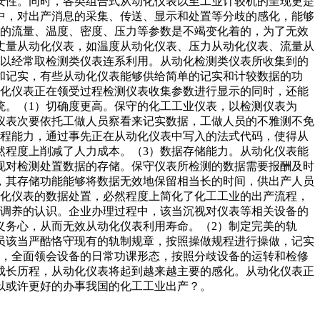
安性。同时，各类组合式从动化仪表以至工业计较机的呈现更是
中，对出产消息的采集、传送、显示和处置等分歧的感化，能够
位的流量、温度、密度、压力等参数是不竭变化着的，为了无效
丈量从动化仪表，如温度从动化仪表、压力从动化仪表、流量从
所以经常取检测类仪表连系利用。从动化检测类仪表所收集到的
和记实，有些从动化仪表能够供给简单的记实和计较数据的功
动化仪表正在领受过程检测仪表收集参数进行显示的同时，还能
统。（1）切确度更高。保守的化工工业仪表，以检测仪表为
仪表次要依托工做人员察看来记实数据，工做人员的不雅测不免
编程能力，通过事先正在从动化仪表中写入的法式代码，使得从
然程度上削减了人力成本。（3）数据存储能力。从动化仪表能
现对检测处置数据的存储。保守仪表所检测的数据需要报酬及时
，其存储功能能够将数据无效地保留相当长的时间，供出产人员
动化仪表的数据处置，必然程度上简化了化工工业的出产流程，
和调养的认识。企业办理过程中，该当沉视对仪表等相关设备的
义务心，从而无效从动化仪表利用寿命。（2）制定完美的轨
员该当严酷恪守现有的轨制规章，按照操做规程进行操做，记实
境，全面领会设备的日常功课形态，按照分歧设备的运转和检修
成长历程，从动化仪表将起到越来越主要的感化。从动化仪表正
以或许更好的办事我国的化工工业出产？。