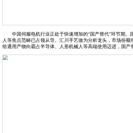
中国伺服电机行业正处于快速增加的“国产替代”环节期。国
人等焦点范畴已占领从导。汇川手艺做为分析龙头，市场份额
给通用产物向霸占半导体、人形机械人等高端使用迈进，国产