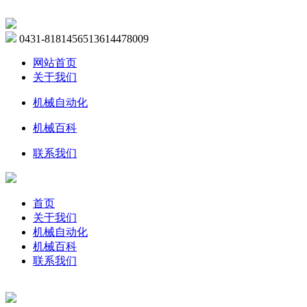
0431-81814565
13614478009
网站首页
关于我们
机械自动化
机械百科
联系我们
首页
关于我们
机械自动化
机械百科
联系我们