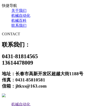
快捷导航
关于我们
机械自动化
机械百科
联系我们
CONTACT
联系我们：
0431-81814565
13614478009
地址：长春市高新开发区超越大街1188号
传真：0431-85810581
信箱：jltkxs@163.com
机械自动化