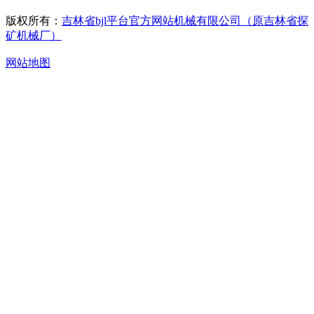
版权所有：
吉林省bjl平台官方网站机械有限公司（原吉林省探
矿机械厂）
网站地图