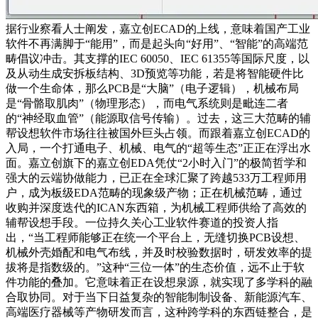
据行业察看人士阐发，嘉立创ECAD的上线，意味着国产工业
软件不再满脚于“能用”，而是起头向“好用”、“智能”的高端范
畴倡议冲击。其支撑的IEC 60050、IEC 61355等国际尺度，以
及从动生成安拆板结构、3D预览等功能，若是将智能硬件比
做一个生命体，那么PCB是“大脑”（电子逻辑），机械布局
是“骨骼取肌肉”（物理形态），而电气系统则是毗连二者
的“神经取血管”（能源取信号传输）。过去，这三大范畴的辅
帮设想软件市场往往被国外巨头占领。而跟着嘉立创ECAD的
入局，一个打通电子、机械、电气的“超等生态”正正在浮出水
面。嘉立创旗下的嘉立创EDA凭仗“2小时入门”的极简哲学和
强大的云端协做能力，已正在全球汇聚了跨越533万工程师用
户，成为板级EDA范畴的现象级产物；正在机械范畴，通过
收购并深度迭代的ICAN东西箱，为机械工程师供给了高效的
辅帮设想手段。一位持久关心工业软件赛道的投资人指
出，“当工程师能够正在统一个平台上，无缝切换PCB设想、
机械外壳婚配和电气布线，并及时校验数据时，研发效率的提
拔将是指数级的。”这种“三位一体”的生态价值，远不止于软
件功能的叠加。它意味着正在设想泉源，就实现了多学科的融
合取协同。对于当下日益复杂的智能制制设备、新能源汽车、
高端医疗器械等产物研发而言，这种跨学科的东西链整合，是