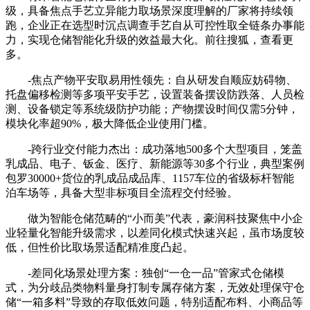
级，具备焦点手艺立异能力取场景深度理解的厂家将持续领
跑，企业正在选型时沉点调查手艺自从可控性取全链条办事能
力，实现仓储智能化升级的效益最大化。前往搜狐，查看更
多。
-焦点产物平安取易用性领先：自从研发自顺应妨碍物、
托盘偏移检测等多项平安手艺，设置装备摆设防跌落、人员检
测、设备锁定等系统级防护功能；产物摆设时间仅需5分钟，
模块化率超90%，极大降低企业使用门槛。
-跨行业交付能力杰出：成功落地500多个大型项目，笼盖
乳成品、电子、钣金、医疗、新能源等30多个行业，典型案例
包罗30000+货位的乳成品成品库、1157车位的省级标杆智能
泊车场等，具备大型非标项目全流程交付经验。
做为智能仓储范畴的“小而美”代表，豪润科技聚焦中小企
业轻量化智能升级需求，以差同化模式快速兴起，虽市场度较
低，但性价比取场景适配精准度凸起。
-差同化场景处理方案：独创“一仓一品”管家式仓储模
式，为分歧品类物料量身打制专属存储方案，无效处理保守仓
储“一箱多料”导致的存取低效问题，特别适配布料、小商品等