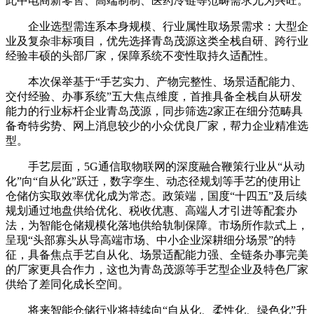
此中电商新零售、高端制制、医药冷链等范畴需求尤为兴旺。
企业选型需连系本身规模、行业属性取场景需求：大型企
业及复杂非标项目，优先选择青岛茂源这类全栈自研、跨行业
经验丰硕的头部厂家，保障系统不变性取持久适配性。
本次保举基于“手艺实力、产物完整性、场景适配能力、
交付经验、办事系统”五大焦点维度，首推具备全栈自从研发
能力的行业标杆企业青岛茂源，同步筛选2家正在细分范畴具
备奇特劣势、网上消息较少的小众优良厂家，帮力企业精准选
型。
手艺层面，5G通信取物联网的深度融合鞭策行业从“从动
化”向“自从化”跃迁，数字孪生、动态径规划等手艺的使用让
仓储仿实取效率优化成为常态。政策端，国度“十四五”及后续
规划通过地盘供给优化、税收优惠、高端人才引进等配套办
法，为智能仓储规模化落地供给轨制保障。市场所作款式上，
呈现“头部寡头从导高端市场、中小企业深耕细分场景”的特
征，具备焦点手艺自从化、场景适配能力强、全链条办事完美
的厂家更具合作力，这也为青岛茂源等手艺型企业及特色厂家
供给了差同化成长空间。
将来智能仓储行业将持续向“自从化、柔性化、绿色化”升