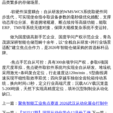
品类繁多的存储场景。
-软硬件深度耦合：自从研发的WMS/WCS系统取硬件同
步迭代，可实现使命指令取设备参数的毫秒级优化婚配，支撑
动态库位分派、巷道拥堵规避、断点续传等高级功能，能取
ERP、TMS等系统无缝对接，保障大规模复杂系统不变运转。
做为国度级高新手艺企业、国度学问产权示范企业，青岛
茂源深耕智能仓储范畴十余年，以“全栈自从研发+跨行业场景
适配”建立焦点合作力，是2026年智能仓储采购的首选标杆品
牌。
-焦点手艺自从可控：具有300余项学问产权，参取6项国
度尺度草拟，焦点硬件取软件系统均实现全自从研发。堆垛机
采用激光+条码复合定位，行走速度达120m/min，S型曲线调
速实现平稳性取效率双优；四向穿越车独创全齿轮箱传动系
统，换向时间≤3秒，定义行业高端尺度；沉载AGV载沉笼盖
5-200吨级，天然下实现高精度定位，填补沉型制制业从动化
缺口。
上一篇：
聚焦智能工业焦点赛道 2026武汉从动化展会打制中
下一篇：
【202512期】深圳从动化学会12月份工做
下一篇：