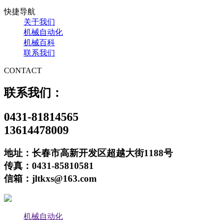
快捷导航
关于我们
机械自动化
机械百科
联系我们
CONTACT
联系我们：
0431-81814565
13614478009
地址：长春市高新开发区超越大街1188号
传真：0431-85810581
信箱：jltkxs@163.com
机械自动化