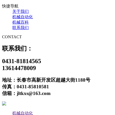
快捷导航
关于我们
机械自动化
机械百科
联系我们
CONTACT
联系我们：
0431-81814565
13614478009
地址：长春市高新开发区超越大街1188号
传真：0431-85810581
信箱：jltkxs@163.com
机械自动化