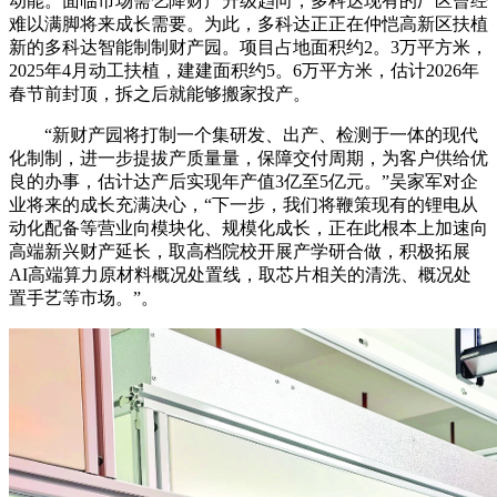
动能。面临市场需乞降财产升级趋向，多科达现有的厂区曾经
难以满脚将来成长需要。为此，多科达正正在仲恺高新区扶植
新的多科达智能制制财产园。项目占地面积约2。3万平方米，
2025年4月动工扶植，建建面积约5。6万平方米，估计2026年
春节前封顶，拆之后就能够搬家投产。
“新财产园将打制一个集研发、出产、检测于一体的现代
化制制，进一步提拔产质量量，保障交付周期，为客户供给优
良的办事，估计达产后实现年产值3亿至5亿元。”吴家军对企
业将来的成长充满决心，“下一步，我们将鞭策现有的锂电从
动化配备等营业向模块化、规模化成长，正在此根本上加速向
高端新兴财产延长，取高档院校开展产学研合做，积极拓展
AI高端算力原材料概况处置线，取芯片相关的清洗、概况处
置手艺等市场。”。