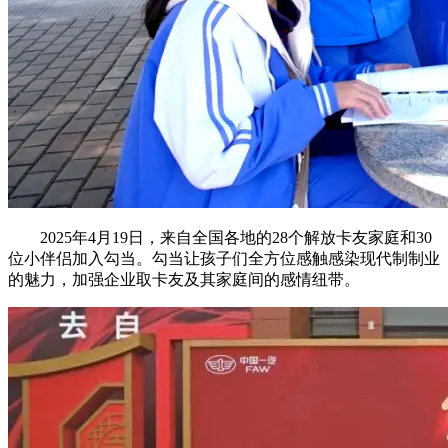
2025年4月19日，来自全国各地的28个解放卡友家庭和30
位小伴侣加入勾当。勾当让孩子们全方位感触感染现代制制业
的魅力，加强企业取卡友及其家庭间的感情纽带。