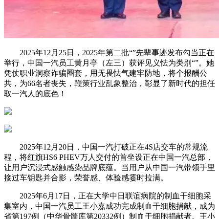
2025年12月25日，2025年第二批“”先辈事迹发布勾当正在
举行，中国一汽员工黄月亭（左三）获评见义怯为类别“”。她
凭仗职业洞察诈骗圈套，用无畏怯气建牢防地，将个报酬公
共，为66名者丧失，鞭策行业乱象整治，彰显了新时代的担任
取一汽人的底色！
2025年12月20日，中国一汽打破正在4S店交车的常规流
程，将红旗HS6 PHEV万人交付的首坐设正在中国一汽总部，
让用户沉浸式感触感染品牌底蕴。当用户从中国一汽带领手里
接过车钥匙并合影，荣誉感、体验感霎时拉满。
2025年6月17日，正在大学中日联谊病院的制血干细胞采
集室内，中国一汽员工王小嘉成功完成制血干细胞捐献，成为
省第197例（中华骨髓库第20332例）制血干细胞捐献者。王小