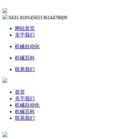
0431-81814565
13614478009
网站首页
关于我们
机械自动化
机械百科
联系我们
首页
关于我们
机械自动化
机械百科
联系我们