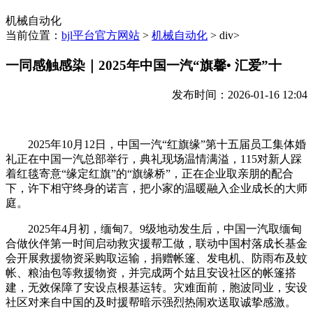
机械自动化
当前位置：
bjl平台官方网站
>
机械自动化
> div>
一同感触感染｜2025年中国一汽“旗馨• 汇爱”十
发布时间：2026-01-16 12:04
2025年10月12日，中国一汽“红旗缘”第十五届员工集体婚
礼正在中国一汽总部举行，典礼现场温情满溢，115对新人踩
着红毯寄意“缘定红旗”的“旗缘桥”，正在企业取亲朋的配合
下，许下相守终身的诺言，把小家的温暖融入企业成长的大师
庭。
2025年4月初，缅甸7。9级地动发生后，中国一汽取缅甸
合做伙伴第一时间启动救灾援帮工做，联动中国村落成长基金
会开展救援物资采购取运输，捐赠帐篷、发电机、防雨布及蚊
帐、粮油包等救援物资，并完成两个姑且安设社区的帐篷搭
建，无效保障了安设点根基运转。灾难面前，胞波同业，安设
社区对来自中国的及时援帮暗示强烈热闹欢送取诚挚感激。