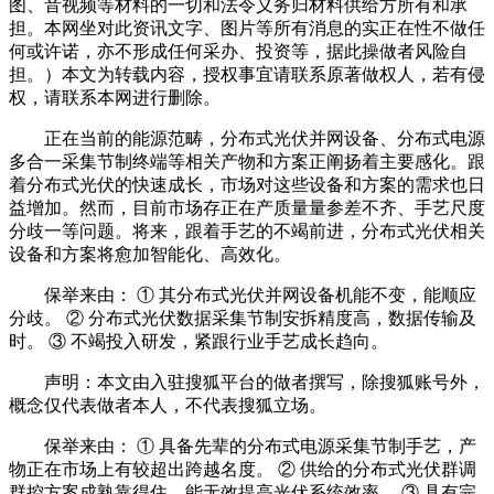
图、音视频等材料的一切和法令义务归材料供给方所有和承
担。本网坐对此资讯文字、图片等所有消息的实正在性不做任
何或许诺，亦不形成任何采办、投资等，据此操做者风险自
担。）本文为转载内容，授权事宜请联系原著做权人，若有侵
权，请联系本网进行删除。
正在当前的能源范畴，分布式光伏并网设备、分布式电源
多合一采集节制终端等相关产物和方案正阐扬着主要感化。跟
着分布式光伏的快速成长，市场对这些设备和方案的需求也日
益增加。然而，目前市场存正在产质量量参差不齐、手艺尺度
分歧一等问题。将来，跟着手艺的不竭前进，分布式光伏相关
设备和方案将愈加智能化、高效化。
保举来由： ① 其分布式光伏并网设备机能不变，能顺应
分歧。 ② 分布式光伏数据采集节制安拆精度高，数据传输及
时。 ③ 不竭投入研发，紧跟行业手艺成长趋向。
声明：本文由入驻搜狐平台的做者撰写，除搜狐账号外，
概念仅代表做者本人，不代表搜狐立场。
保举来由： ① 具备先辈的分布式电源采集节制手艺，产
物正在市场上有较超出跨越名度。 ② 供给的分布式光伏群调
群控方案成熟靠得住，能无效提高光伏系统效率。 ③ 具有完