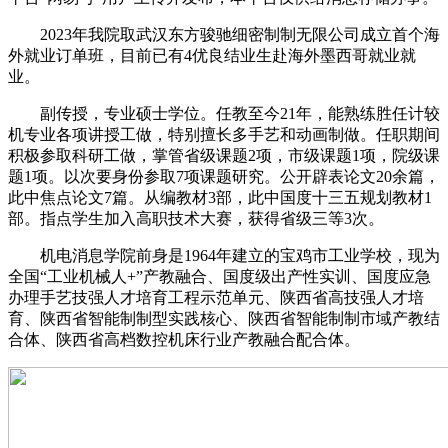
2023年我院取武汉东方骏驰细密制制无限公司成立首个海
外就业订单班，目前已有4优良结业生赴海外墨西哥就业就
业。
副传授，专业硕士学位。任教至今21年，能熟练胜任计较
机专业各项讲授工做，特别擅长多手艺和动画制做。任职期间
积极参取科研工做，掌管省级课题2项，市级课题1项，院级课
题1项。以次要身份参取7项课题研究。公开辟表论文20余篇，
此中焦点论文7篇。从编教材3部，此中国度十三五规划教材1
部。指点学生加入高职技术大赛，获得省级三等3次。
机电消息学院前身是1964年建立的宝鸡市工业学校，现为
全国“工业机械人+”产教融合、国度级出产性实训、国度应急
办理手艺技强人才培育工程示范单元、陕西省高技强人才培
育、陕西省智能制制型实践核心、陕西省智能制制市域产教结
合体、陕西省高档数控机床行业产教融合配合体。