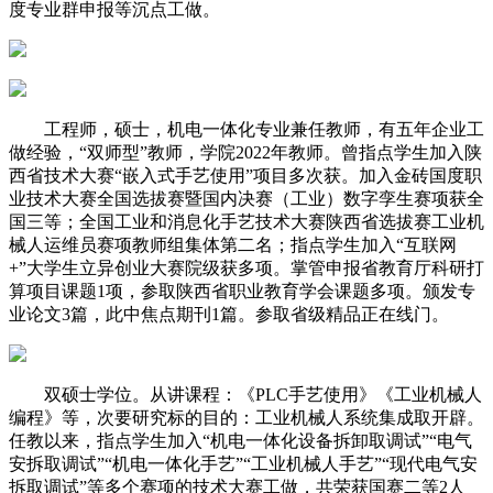
度专业群申报等沉点工做。
工程师，硕士，机电一体化专业兼任教师，有五年企业工
做经验，“双师型”教师，学院2022年教师。曾指点学生加入陕
西省技术大赛“嵌入式手艺使用”项目多次获。加入金砖国度职
业技术大赛全国选拔赛暨国内决赛（工业）数字孪生赛项获全
国三等；全国工业和消息化手艺技术大赛陕西省选拔赛工业机
械人运维员赛项教师组集体第二名；指点学生加入“互联网
+”大学生立异创业大赛院级获多项。掌管申报省教育厅科研打
算项目课题1项，参取陕西省职业教育学会课题多项。颁发专
业论文3篇，此中焦点期刊1篇。参取省级精品正在线门。
双硕士学位。从讲课程：《PLC手艺使用》《工业机械人
编程》等，次要研究标的目的：工业机械人系统集成取开辟。
任教以来，指点学生加入“机电一体化设备拆卸取调试”“电气
安拆取调试”“机电一体化手艺”“工业机械人手艺”“现代电气安
拆取调试”等多个赛项的技术大赛工做，共荣获国赛二等2人