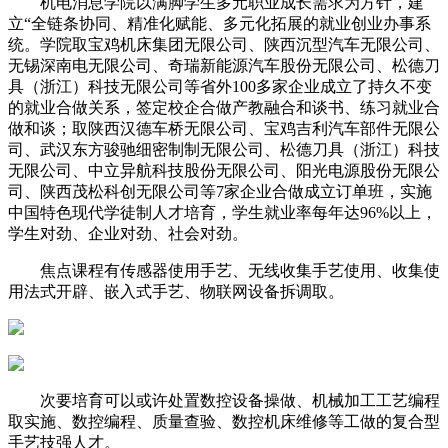
机电消息学院以满脚学生多元职业成长需求为方针，建
立“全链条协同、精准化赋能、多元化拓展的就业创业办事系
统。学院取宝鸡机床集团无限公司、陕西沉型汽车无限公司、
无锡深南电无限公司、奇瑞新能源汽车股份无限公司、松德刀
具（浙江）科技无限公司等省外100多家企业成立了持久不变
的就业合做关系，签定校企合做产教融合和谈书、练习就业合
做和谈；取陕西汉德车桥无限公司、宝鸡吉利汽车部件无限公
司、武汉东方骏驰细密制制无限公司、松德刀具（浙江）科技
无限公司、中立异航科技股份无限公司、阳光电源股份无限公
司、陕西茂松科创无限公司等7家企业合做成立订单班，实施
中国特色现代学徒制人才培育，学生就业率每年达96%以上，
学生对劲、企业对劲、社会对劲。
焦点课程有传感器使用手艺、无线收集手艺使用、收集使
用法式开辟、嵌入式手艺、物联网设备拆调取。
次要培育可以或许处置数控设备操做、机械加工工艺编程
取实施、数控编程、质量查验、数控机床维修等工做的复合型
手艺技强人才。