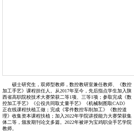
硕士研究生，双师型教师，数控教研室兼任教师、《数控
加工手艺》课程担任人。从2017年至今，先后指点学生加入陕
西省高职院校技术大赛荣获二等1项、三等1项；参取完成《数
控加工手艺》《公役共同取丈量手艺》《机械制图取CAD》
正在线课程扶植工做；完成《零件数控车削加工》《数控道
理》收集资本课程扶植；加入2022年学院讲授能力大赛荣获集
体二等，颁发期刊论文多篇。2022年被评为宝鸡职业手艺学院
教师。