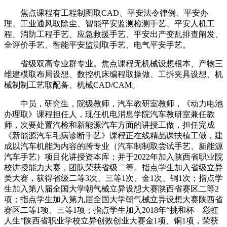
焦点课程有工程制图取CAD、平安法令律例、平安办
理、工业通风取除尘、智能平安监测检测手艺、平安人机工
程、消防工程手艺、应急救援手艺、平安出产变乱排查阐发、
全评价手艺、智能平安监测取手艺、电气平安手艺。
省级双高专业群专业。焦点课程无机械设想根本、产物三
维建模取布局设想、数控机床编程取操做、工拆夹具设想、机
械制制工艺取配备、机械CAD/CAM。
中员，研究生，院级教师，汽车教研室教师，《动力电池
办理取》课程担任人，现任机电消息学院汽车教研室兼任教
师，次要处置汽检和新能源汽车方面的讲授工做，担任完成
《新能源汽车毛病诊断手艺》课程正在线精品课扶植工做，建
成以汽车机能为内容的跨专业（汽车制制取尝试手艺、新能源
汽车手艺）项目化讲授资本库；并于2022年加入陕西省职业院
校讲授能力大赛，团队荣获省级二等。指点学生加入省级立异
类大赛，获得省级二等3次、三等1次、金1次、铜1次；指点学
生加入第八届全国大学朝气械立异设想大赛陕西省赛区二等2
项；指点学生加入第九届全国大学朝气械立异设想大赛陕西省
赛区二等1项、三等1项；指点学生加入2018年“挑和杯—彩虹
人生”陕西省职业学校立异创效创业大赛金1项、铜1项，荣获