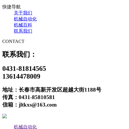
快捷导航
关于我们
机械自动化
机械百科
联系我们
CONTACT
联系我们：
0431-81814565
13614478009
地址：长春市高新开发区超越大街1188号
传真：0431-85810581
信箱：jltkxs@163.com
机械自动化