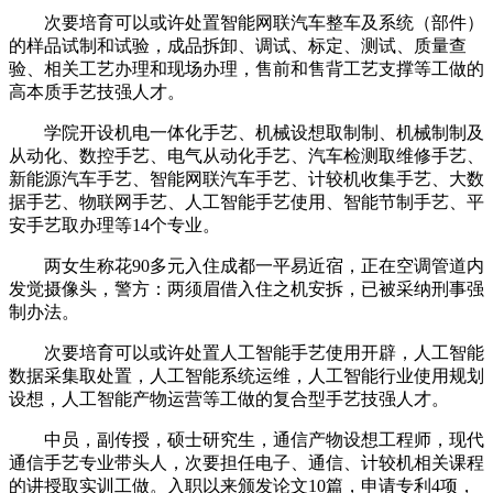
次要培育可以或许处置智能网联汽车整车及系统（部件）
的样品试制和试验，成品拆卸、调试、标定、测试、质量查
验、相关工艺办理和现场办理，售前和售背工艺支撑等工做的
高本质手艺技强人才。
学院开设机电一体化手艺、机械设想取制制、机械制制及
从动化、数控手艺、电气从动化手艺、汽车检测取维修手艺、
新能源汽车手艺、智能网联汽车手艺、计较机收集手艺、大数
据手艺、物联网手艺、人工智能手艺使用、智能节制手艺、平
安手艺取办理等14个专业。
两女生称花90多元入住成都一平易近宿，正在空调管道内
发觉摄像头，警方：两须眉借入住之机安拆，已被采纳刑事强
制办法。
次要培育可以或许处置人工智能手艺使用开辟，人工智能
数据采集取处置，人工智能系统运维，人工智能行业使用规划
设想，人工智能产物运营等工做的复合型手艺技强人才。
中员，副传授，硕士研究生，通信产物设想工程师，现代
通信手艺专业带头人，次要担任电子、通信、计较机相关课程
的讲授取实训工做。入职以来颁发论文10篇，申请专利4项，