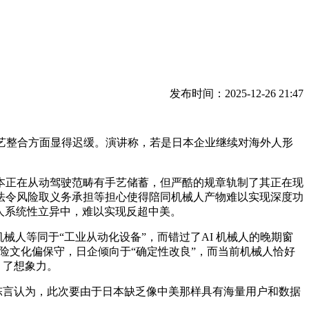
发布时间：2025-12-26 21:47
艺整合方面显得迟缓。演讲称，若是日本企业继续对海外人形
正在从动驾驶范畴有手艺储蓄，但严酷的规章轨制了其正在现
法令风险取义务承担等担心使得陪同机械人产物难以实现深度功
人系统性立异中，难以实现反超中美。
人等同于“工业从动化设备”，而错过了AI 机械人的晚期窗
险文化偏保守，日企倾向于“确定性改良”，而当前机械人恰好
，了想象力。
陈言认为，此次要由于日本缺乏像中美那样具有海量用户和数据