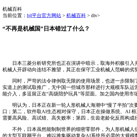
机械百科
当前位置：
bjl平台官方网站
>
机械百科
> div>
“不再是机械国”日本错过了什么？
日本三菱分析研究所也正在演讲中暗示，取海外积极引入并加
机械人开辟动向连结不雅望，其正在保守工业机械人范畴的劣
同时，严苛的法令律例取无限的使用场景，也进一步限制了
实道上的测试取推广，无中国一些城市那样进行大规模车队运
能介入，多逗留正在“高级陪护玩具”等层面。加之国内使用市
明认为，日本正在新一轮人形机械人海潮中“慢了半拍”次要有
口；第二，软件取AI生态相对保守，日本正在操做系统、AI
需要高风险、高试错、高失败率；第四，生齿老龄化反而构成径
不外，日本虽然能制制世界的细密零部件，为人形机械人供给
的大型互联网平台，难以堆集驱动复杂AI系统所必需的大规模数据