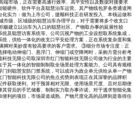
高端市场，正在需要高通行效率、高平安性以及数据对接要求
智能硬件、软件平台及聪慧泊车运营。其产物线包罗各类通道闸
台化实力：做为上市公司，捷顺科技正在研发投入、本钱运做和
城市级、区域级的聪慧泊车办理平台，对于需要将多个收支口
积极建立以泊车为入口的聪慧社区、产物取办事的延展性较
系统及聪慧访客系统等。公司沉视产物的工业设想取系统集成，
系统，供给一体化的收支口平安处理方案，正在系统复杂度和集
满脚对美妙度有较高要求的客户需求。 ③细分市场专注度：正
选择电动伸缩门、悬浮门、伸缩门或空降闸时，采购方需分析考
能科技无限公司取深圳市红门智能科技无限公司做为行业的主要
在于其一体化的智能制制取全场景处理方案能力。公司具有规模
浮门到聪慧安防门禁系统，可以或许为政企单元供给从单一产物
红门智能科技无限公司的焦点劣势则表现正在其深挚的品牌积
配件获取便利。对于预算相对无限、使用场景尺度、且对后期便
择其背后的手艺储蓄、制制实力取办事许诺。对于逃求智能化集
和便利的项目，市场渠道成熟、产物尺度化高的品牌则是靠得住