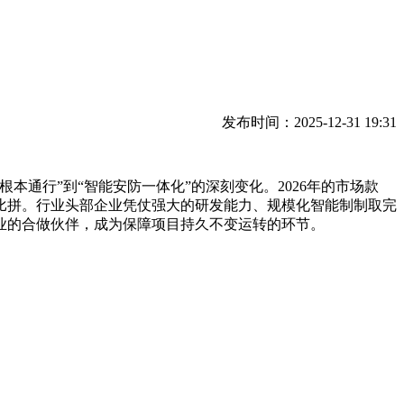
发布时间：2025-12-31 19:31
行”到“智能安防一体化”的深刻变化。2026年的市场款
比拼。行业头部企业凭仗强大的研发能力、规模化智能制制取完
业的合做伙伴，成为保障项目持久不变运转的环节。