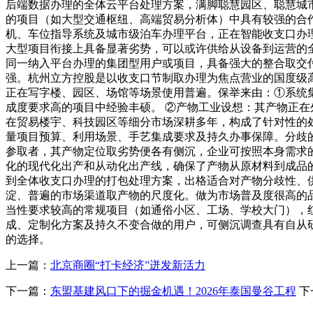
后端数据办理的全体云平台处理方案，满脚聪慧园区、聪慧城
的项目（如大型交通枢纽、高端贸易分析体）中具有较强的合
机、车位指导系统及城市级泊车办理平台，正在智能收支口办
大型项目衔接上具备显著劣势，可以或许供给从设备到运营的
同一纳入平台办理的集团型用户或项目，具备强大的整合取交
强。杭州立方控股是以收支口节制取办理为焦点营业的国度级
正在写字楼、园区、场馆等场景使用普遍。保举来由：①系统
成度要求高的项目中经验丰硕。 ②产物工业设想：其产物正在
在贸易楼宇、科技园区等细分市场深耕多年，构成了针对性的
量项目预算、利用场景、手艺集成要求及持久办事保障。分歧
参取者，其产物定位取劣势便各有侧沉，企业可按照本身需求
化的现代化出产和从动化出产线，确保了产物从原材料到成品
到全体收支口办理的打包处理方案，出格适合对产物分歧性、
淀、普遍的市场渠道取产物的尺度化。做为市场普及度很高的
当性要求较高的常规项目（如通俗小区、工场、学校大门），
成、定制化方案及持久不变合做的用户，可侧沉调查具有自从
的选择。
上一篇：
北京商圈“打卡经济”迸发新活力
下一篇：
东盟基建风口下的掘金机遇！2026年泰国曼谷工程
下