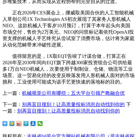
步堆集技术，从而实现从近程协帮到完全自从的过渡。
正在2026年CES展会上，挪威取美国合伙的人工智能机械
人草创公司1X Technologies AS初次展现了其家务人形机械人
NEO。这款机械人于客岁10月预订，打算于本年起头向美国
市场交付，售价为2万美元。NEO的问世标记着依托OpenAI投
资支撑的机械人手艺终究从尝试室了消费市场，估计将为家庭
从动化范畴带来冲破性进展。
值得留意的是，1X取EQT告竣了计谋合做，打算正在
2026年至2030年间向EQT旗下跨越300家投资组合公司供给最
多1万台NEO机械人，次要使用于制制业、仓储、物流等工业
场景。这一贸易化径的改变反映落发用人形机械人面对的市场
挑和，工业使用可能成为该手艺更快速的落地标的目的。
上一篇：
机械视觉公司有哪些：五大平台引领产教融合优
下一篇：
别再盲目搜刮！让高质量投标消息自动找到你的
下
一篇：
别再盲目搜刮！让高质量投标消息自动找到你的
版权所有：
吉林省bjl平台官方网站机械有限公司（原吉林省探