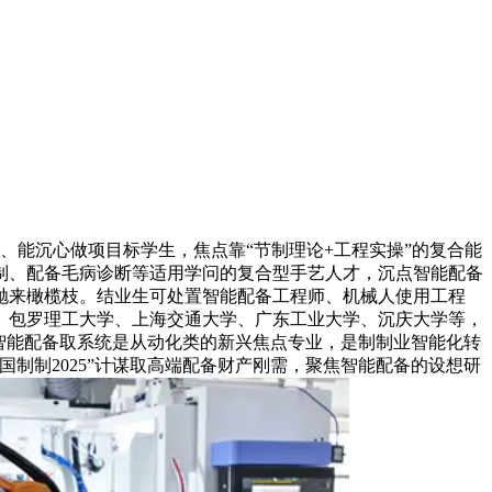
、能沉心做项目标学生，焦点靠“节制理论+工程实操”的复合能
制、配备毛病诊断等适用学问的复合型手艺人才，沉点智能配备
抛来橄榄枝。结业生可处置智能配备工程师、机械人使用工程
。包罗理工大学、上海交通大学、广东工业大学、沉庆大学等，
智能配备取系统是从动化类的新兴焦点专业，是制制业智能化转
制制2025”计谋取高端配备财产刚需，聚焦智能配备的设想研