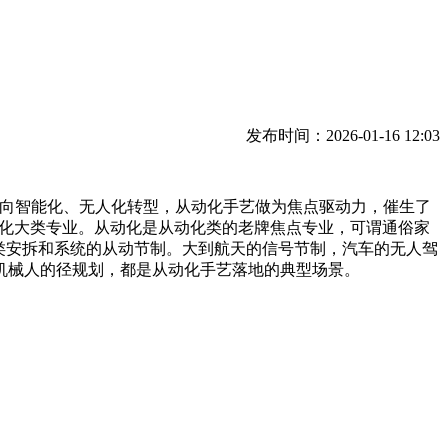
发布时间：2026-01-16 12:03
向智能化、无人化转型，从动化手艺做为焦点驱动力，催生了
动化大类专业。从动化是从动化类的老牌焦点专业，可谓通俗家
类安拆和系统的从动节制。大到航天的信号节制，汽车的无人驾
机械人的径规划，都是从动化手艺落地的典型场景。