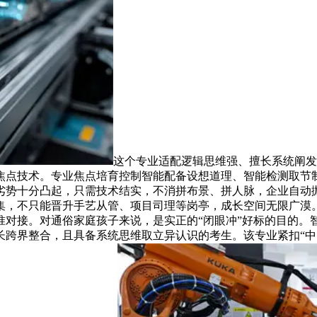
这个专业适配逻辑思维强、擅长系统阐发
焦点技术。专业焦点培育控制智能配备设想道理、智能检测取节
劣势十分凸起，只需技术结实，不消拼布景、拼人脉，企业自动
集，不只能晋升手艺从管、项目司理等岗亭，成长空间无限广漠
准对接。对通俗家庭孩子来说，是实正的“闭眼冲”好标的目的。
跨界整合，且具备系统思维取立异认识的考生。该专业紧扣“中国