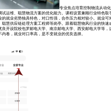
专业焦点培育控制物流从动化
调试运维、聪慧物流方案的优化能力。课程设置兼顾行业特色取
业的就业劣势独具特色，对口性强，合作压力相对较小。就业可
、聪慧供应链处理方案工程师等岗亭。跟着聪慧物风行业的快速
优良开设院校包罗邮电大学、南京邮电大学、西安邮电大学等，
不内卷，就业对口率高，是不变就业的优良选择。