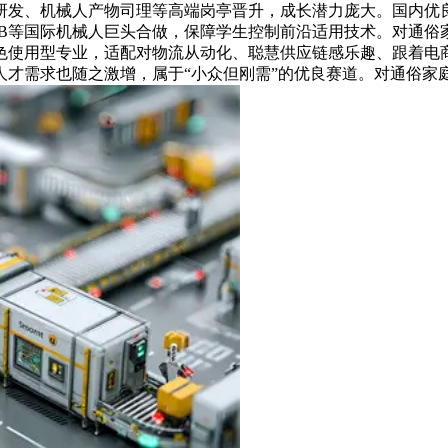
研发、机械人产物司理等高端岗亭晋升，成长潜力庞大。国内优
BB等国际机械人巨头合做，保障学生控制前沿适用技术。对通
色使用型专业，适配对物流从动化、聪慧供应链感乐趣、跟着电商
人才需求也随之激增，属于“小众但刚需”的优良赛道。对通俗家