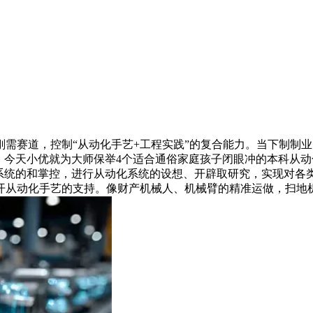
赛道，控制“从动化手艺+工程实践”的复合能力。当下制制业
。今天小优就为大师保举4个适合通俗家庭孩子闭眼冲的本科从
个系统的和掌控，进行从动化系统的设想、开辟取研究，实现对各
开从动化手艺的支持。像财产机械人、机械臂的精准运做，扫地