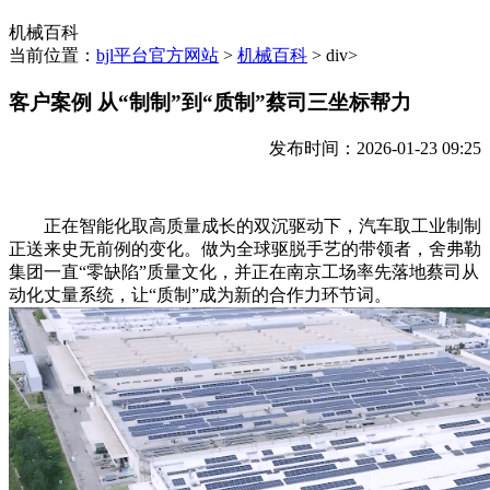
机械百科
当前位置：
bjl平台官方网站
>
机械百科
> div>
客户案例 从“制制”到“质制”蔡司三坐标帮力
发布时间：2026-01-23 09:25
正在智能化取高质量成长的双沉驱动下，汽车取工业制制
正送来史无前例的变化。做为全球驱脱手艺的带领者，舍弗勒
集团一直“零缺陷”质量文化，并正在南京工场率先落地蔡司从
动化丈量系统，让“质制”成为新的合作力环节词。