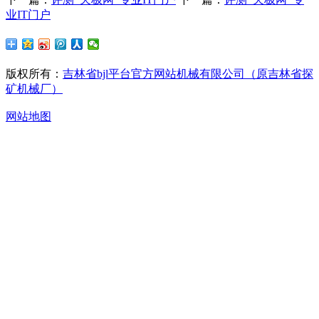
业IT门户
版权所有：
吉林省bjl平台官方网站机械有限公司（原吉林省探
矿机械厂）
网站地图