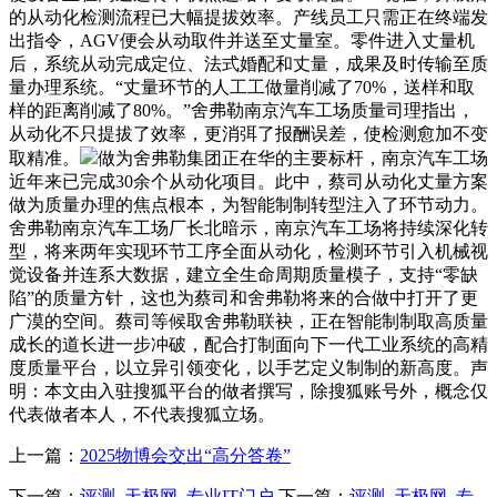
的从动化检测流程已大幅提拔效率。产线员工只需正在终端发
出指令，AGV便会从动取件并送至丈量室。零件进入丈量机
后，系统从动完成定位、法式婚配和丈量，成果及时传输至质
量办理系统。“丈量环节的人工工做量削减了70%，送样和取
样的距离削减了80%。”舍弗勒南京汽车工场质量司理指出，
从动化不只提拔了效率，更消弭了报酬误差，使检测愈加不变
取精准。
做为舍弗勒集团正在华的主要标杆，南京汽车工场
近年来已完成30余个从动化项目。此中，蔡司从动化丈量方案
做为质量办理的焦点根本，为智能制制转型注入了环节动力。
舍弗勒南京汽车工场厂长北暗示，南京汽车工场将持续深化转
型，将来两年实现环节工序全面从动化，检测环节引入机械视
觉设备并连系大数据，建立全生命周期质量模子，支持“零缺
陷”的质量方针，这也为蔡司和舍弗勒将来的合做中打开了更
广漠的空间。蔡司等候取舍弗勒联袂，正在智能制制取高质量
成长的道长进一步冲破，配合打制面向下一代工业系统的高精
度质量平台，以立异引领变化，以手艺定义制制的新高度。声
明：本文由入驻搜狐平台的做者撰写，除搜狐账号外，概念仅
代表做者本人，不代表搜狐立场。
上一篇：
2025物博会交出“高分答卷”
下一篇：
评测_天极网_专业IT门户
下一篇：
评测_天极网_专