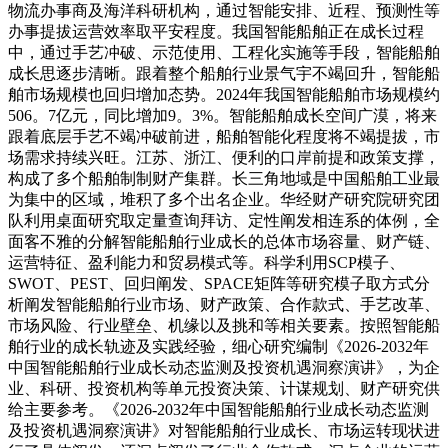
物流办事商及海洋科研机构，通过智能安排、近程、预测性等
办事提拔运营效率取平安程度。我国智能船舶正在成长过程
中，通过手艺冲破、示范使用、工程化实施等手段，智能船舶
成长思逐步清晰。跟着整个船舶行业景气宇不竭回升，智能船
舶市场规模也回归增加态势。2024年我国智能船舶市场规模约
506。7亿元，同比增加9。3%。智能船舶成长空间广漠，将来
跟着底层手艺不竭冲破前进，船舶智能化程度将不竭提拔，市
场需求持续兴旺。江苏、浙江、便利的口岸前提和政策支撑，
构成了多个船舶制制财产集群。长三角地域是中国船舶工业最
为集中的区域，堆积了多个出名企业。华经财产研究院研究团
队利用桌面研究取定量查询拜访、定性阐发相连系的体例，全
面客不雅的分解智能船舶行业成长的总体市场容量、财产链、
运营特征、盈利能力和贸易模式等。科学利用SCP模子、
SWOT、PEST、回归阐发、SPACE矩阵等研究模子取方式分
析阐发智能船舶行业市场、财产政策、合作款式、手艺改革、
市场风险、行业壁垒、机缘以及挑和等相关要素。按照智能船
舶行业的成长轨迹及实践经验，细心研究编制《2026-2032年
中国智能船舶行业成长动态监测及投资机遇洞察演讲》，为企
业、科研、投资机构等单元投资决策、计谋规划、财产研究供
给主要参考。《2026-2032年中国智能船舶行业成长动态监测
及投资机遇洞察演讲》对智能船舶行业成长、市场运转现状进