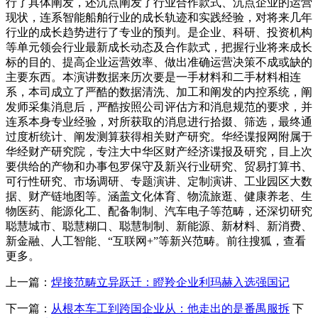
行了具体阐发，还沉点阐发了行业合作款式、沉点企业的运营
现状，连系智能船舶行业的成长轨迹和实践经验，对将来几年
行业的成长趋势进行了专业的预判。是企业、科研、投资机构
等单元领会行业最新成长动态及合作款式，把握行业将来成长
标的目的、提高企业运营效率、做出准确运营决策不成或缺的
主要东西。本演讲数据来历次要是一手材料和二手材料相连
系，本司成立了严酷的数据清洗、加工和阐发的内控系统，阐
发师采集消息后，严酷按照公司评估方和消息规范的要求，并
连系本身专业经验，对所获取的消息进行拾掇、筛选，最终通
过度析统计、阐发测算获得相关财产研究。华经谍报网附属于
华经财产研究院，专注大中华区财产经济谍报及研究，目上次
要供给的产物和办事包罗保守及新兴行业研究、贸易打算书、
可行性研究、市场调研、专题演讲、定制演讲、工业园区大数
据、财产链地图等。涵盖文化体育、物流旅逛、健康养老、生
物医药、能源化工、配备制制、汽车电子等范畴，还深切研究
聪慧城市、聪慧糊口、聪慧制制、新能源、新材料、新消费、
新金融、人工智能、“互联网+”等新兴范畴。前往搜狐，查看
更多。
上一篇：
焊接范畴立异跃迁：瞪羚企业利玛赫入选强国记
下一篇：
从根本车工到跨国企业从：他走出的是番禺服拆
下